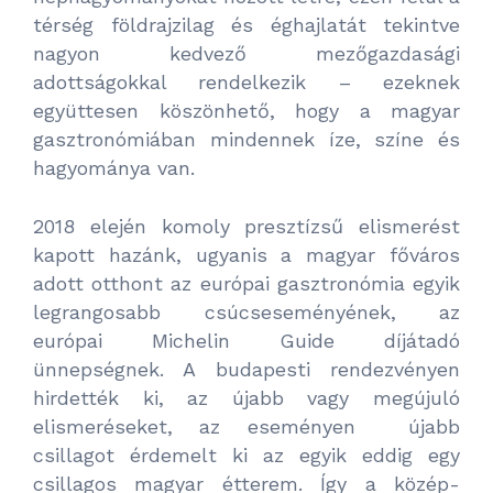
térség földrajzilag és éghajlatát tekintve
nagyon kedvező mezőgazdasági
adottságokkal rendelkezik – ezeknek
együttesen köszönhető, hogy a magyar
gasztronómiában mindennek íze, színe és
hagyománya van.
2018 elején komoly presztízsű elismerést
kapott hazánk, ugyanis a magyar főváros
adott otthont az európai gasztronómia egyik
legrangosabb csúcseseményének, az
európai Michelin Guide díjátadó
ünnepségnek. A budapesti rendezvényen
hirdették ki, az újabb vagy megújuló
elismeréseket, az eseményen újabb
csillagot érdemelt ki az egyik eddig egy
csillagos magyar étterem. Így a közép-