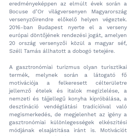
eredményeképpen az elmúlt évek során a
Bocuse d’Or világversenyen Magyarország
versenyzőirendre előkelő helyen végeztek.
2016-ban Budapest nyerte el a verseny
európai döntőjének rendezési jogát, amelyen
20 ország versenyzői közül a magyar séf,
Széll Tamás állhatott a dobogó tetejére.
A gasztronómiai turizmus olyan turisztikai
termék, melynek során a látogató fő
motivációja a felkeresett célterületre
jellemző ételek és italok megízlelése, a
nemzeti és tájjellegű konyha kipróbálása, a
desztináció vendéglátási tradícióival való
megismerkedés, de megjelenhet az igény a
gasztronómiai különlegességek elkészítési
módjának elsajátítása iránt is. Motivációt