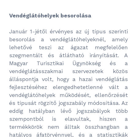
Vendéglátóhelyek besorolása
Január 1-jétől érvényes az új típus szerinti
besorolás a vendéglátóhelyeknél, amely
lehetővé teszi az ágazat megfelelően
szegmentált és átlátható irányítását. A
Magyar Turisztikai Ügynökség és a
vendéglátásszakmai szervezetek közös
álláspontja volt, hogy a hazai vendéglátás
fejlesztéséhez elengedhetetlenné vált a
vendéglátóhelyek működését, ellenőrzését
és típusát rögzítő jogszabály módosítása. Az
eddig hatályban lévő jogszabályok több
szempontból is elavultak, hiszen a
termékkörök nem álltak összhangban a
hatályos áfatörvénnyel, és a statisztikák