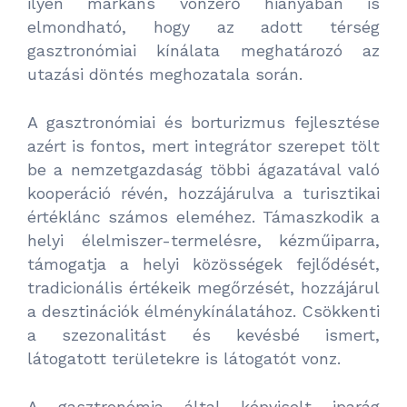
ilyen markáns vonzerő hiányában is
elmondható, hogy az adott térség
gasztronómiai kínálata meghatározó az
utazási döntés meghozatala során.
A gasztronómiai és borturizmus fejlesztése
azért is fontos, mert integrátor szerepet tölt
be a nemzetgazdaság többi ágazatával való
kooperáció révén, hozzájárulva a turisztikai
értéklánc számos eleméhez. Támaszkodik a
helyi élelmiszer-termelésre, kézműiparra,
támogatja a helyi közösségek fejlődését,
tradicionális értékeik megőrzését, hozzájárul
a desztinációk élménykínálatához. Csökkenti
a szezonalitást és kevésbé ismert,
látogatott területekre is látogatót vonz.
A gasztronómia által képviselt iparág