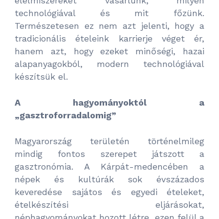
élelmiszereket vásárlunk, milyen
technológiával és mit főzünk.
Természetesen ez nem azt jelenti, hogy a
tradicionális ételeink karrierje véget ér,
hanem azt, hogy ezeket minőségi, hazai
alapanyagokból, modern technológiával
készítsük el.
A hagyományoktól a
„gasztroforradalomig”
Magyarország területén történelmileg
mindig fontos szerepet játszott a
gasztronómia. A Kárpát-medencében a
népek és kultúrák sok évszázados
keveredése sajátos és egyedi ételeket,
ételkészítési eljárásokat,
néphagyományokat hozott létre, ezen felül a