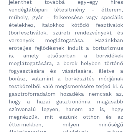
jelenthet továbbá egy-egy híres
vendéglátóipari létesítmény – étterem,
műhely, gyár – felkeresése vagy speciális
ételekhez, italokhoz kötődő fesztiválok
(borfesztiválok, szüreti rendezvények), és
versenyek meglátogatása. Hazánkban
erőteljes fejlődésnek indult a borturizmus
is, amely elsősorban a borvidékek
meglátogatására, a borok helyben történő
fogyasztására és vásárlására, illetve a
borász, valamint a borkészítés módjának
testközelből való megismerésére terjed ki. A
gasztroforradalom hozadéka nemcsak az,
hogy a hazai gasztronómia magasabb
színvonalú legyen, hanem az is, hogy
megnézzük, mit eszünk otthon és az
éttermekben, milyen minőségű