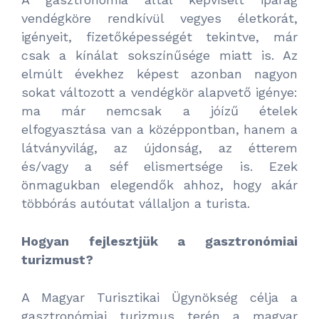
vendégköre rendkívül vegyes életkorát,
igényeit, fizetőképességét tekintve, már
csak a kínálat sokszínűsége miatt is. Az
elmúlt évekhez képest azonban nagyon
sokat változott a vendégkör alapvető igénye:
ma már nemcsak a jóízű ételek
elfogyasztása van a középpontban, hanem a
látványvilág, az újdonság, az étterem
és/vagy a séf elismertsége is. Ezek
önmagukban elegendők ahhoz, hogy akár
többórás autóutat vállaljon a turista.
Hogyan fejlesztjük a gasztronómiai
turizmust?
A Magyar Turisztikai Ügynökség célja a
gasztronómiai turizmus terén a magyar